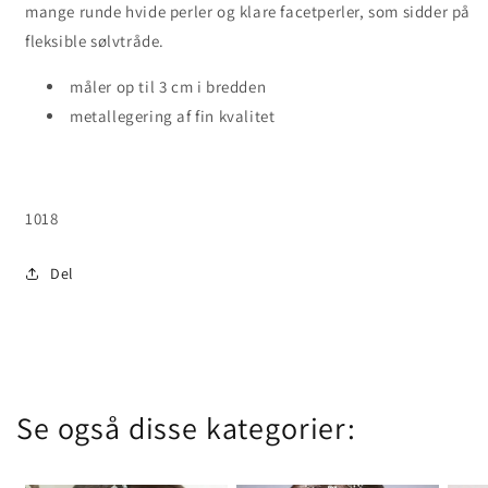
mange runde hvide perler og klare facetperler, som sidder på
fleksible sølvtråde.
måler op til 3 cm i bredden
metallegering af fin kvalitet
SKU:
1018
Del
Se også disse kategorier: