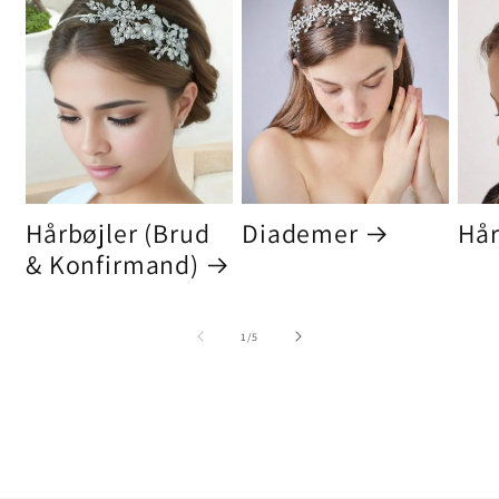
Hårbøjler (Brud
Diademer
Hår
& Konfirmand)
af
1
/
5