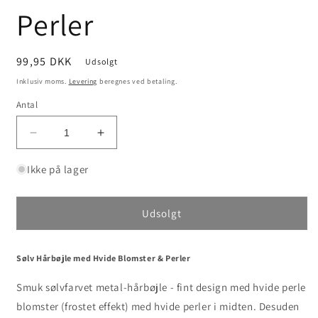
Perler
Normalpris
99,95 DKK
Udsolgt
Inklusiv moms.
Levering
beregnes ved betaling.
Antal
Reducer
Øg
antallet
antallet
for
for
Ikke på lager
Sølv
Sølv
Hårbøjle
Hårbøjle
med
med
Udsolgt
Hvide
Hvide
Blomster
Blomster
&amp;
&amp;
Sølv Hårbøjle med Hvide Blomster & Perler
Perler
Perler
Smuk sølvfarvet metal-hårbøjle - fint design med hvide perle
blomster (frostet effekt) med hvide perler i midten. Desuden