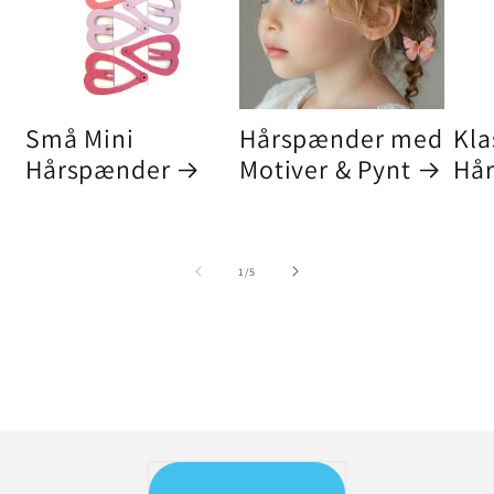
Små Mini
Hårspænder med
Kla
Hårspænder
Motiver & Pynt
Hå
af
1
/
5