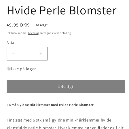
Hvide Perle Blomster
Normalpris
49,95 DKK
Udsolgt
Inklusiv moms.
Levering
beregnes ved betaling.
Antal
Reducer
Øg
antallet
antallet
for
for
Ikke på lager
6
6
Små
Små
Gyldne
Gyldne
Udsolgt
Hårklemmer
Hårklemmer
med
med
Hvide
Hvide
6 Små Gyldne Hårklemmer med Hvide Perle Blomster
Perle
Perle
Blomster
Blomster
Fint sæt med 6 stk små gyldne mini-hårklemmer hvide
glansfulde perle blomster. Hver klemme har en fjeder og i alt